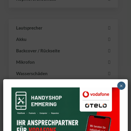
Lautsprecher
Akku
Backcover / Rückseite
Mikrofon
Wasserschäden
Sonstige Reparaturen
×
Wo sind wir zu finden?
iPhone