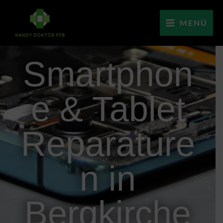
MENÜ
Smartphon
e & Tablet
Reparature
n in
Bergkirche