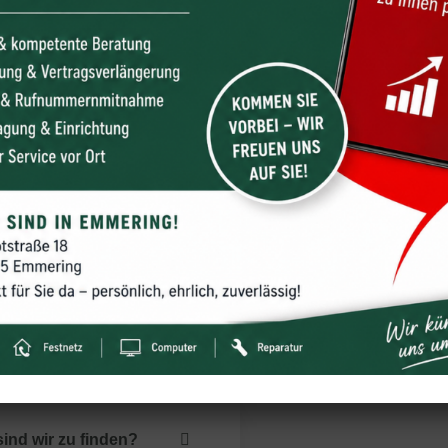
r reparieren für D
sprecher
u
cover / Rückseite
ofon
serschäden
tige Reparaturen
ind wir zu finden?