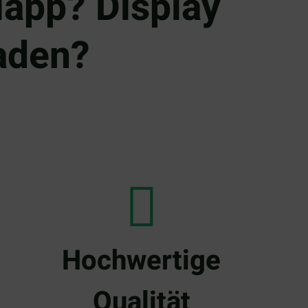
app? Display
aden?
Hochwertige
Qualität​