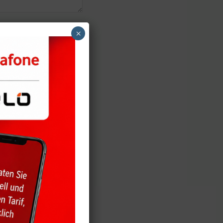
×
n Sie dafür
n Sie in der