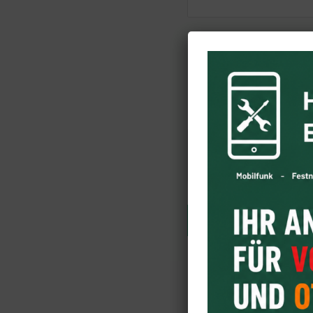
*
Pflichtfeld
Wenn Sie die hier ang
personenbezogene Daten w
Datenschutzerklärung.
NACHRICHT...