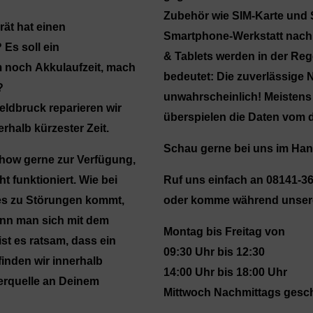
Zubehör wie SIM-Karte und S
ät hat einen
Smartphone-Werkstatt nach 
Es soll ein
& Tablets werden in der Reg
 noch Akkulaufzeit, mach
bedeutet: Die zuverlässige 
n?
unwahrscheinlich! Meistens 
eldbruck reparieren wir
überspielen die Daten vom 
rhalb kürzester Zeit.
Schau gerne bei uns im Han
how gerne zur Verfügung,
 funktioniert. Wie bei
Ruf uns einfach an
08141-3
es zu Störungen kommt,
oder komme während unsere
wenn man sich mit dem
Montag bis Freitag von
st es ratsam, dass ein
09:30 Uhr bis 12:30
finden wir innerhalb
14:00 Uhr bis 18:00 Uhr
lerquelle an Deinem
Mittwoch Nachmittags gesc