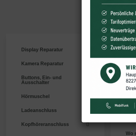
Wi
Display Reparatur
Laut
Kamera Reparatur
Akk
Buttons, Ein- und
Back
Ausschalter
Mikr
Hörmuschel
Was
Ladeanschluss
Sons
Kopfhöreranschluss
Wo s