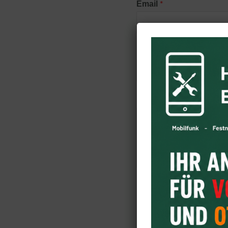
*
Email
Firma
*
Nachricht
*
Pflichtfeld
Wenn Sie die hier ang
personenbezogene Daten w