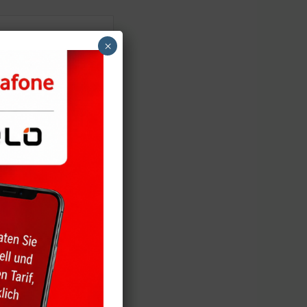
×
n Sie dafür
n Sie in der