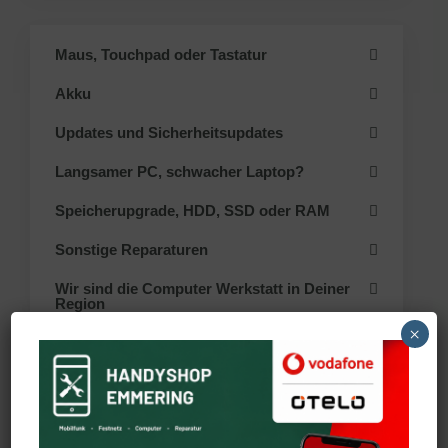
Maus, Touchpad oder Tastatur
Akku
Updates und Sicherheitsupdates
Langsamer PC, schwacher Laptop?
Speicherupgrade, HDD, SSD oder RAM
Sonstige Reparaturen
Wir sind die Computer Werkstatt in Deiner
Region
×