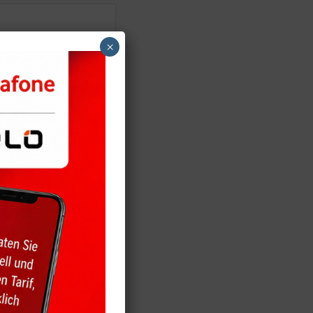
×
n Sie dafür
n Sie in der