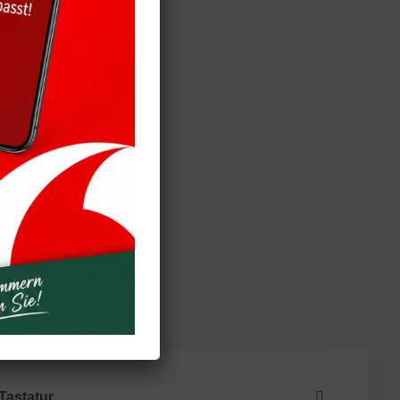
eren
Tastatur