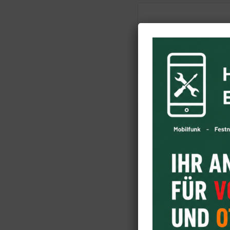
Firma
*
Nachricht
*
Pflichtfeld
Wenn Sie die hier ang
personenbezogene Daten w
Datenschutzerklärung.